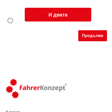
И двата
Продължи